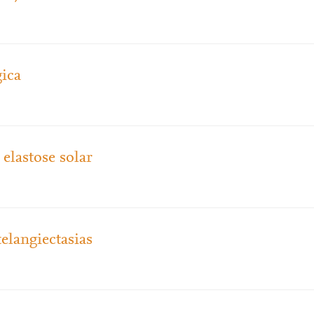
gica
elastose solar
elangiectasias