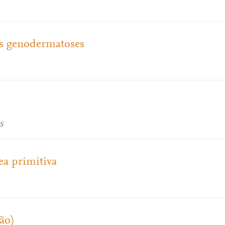
as genodermatoses
S
ea primitiva
ão)