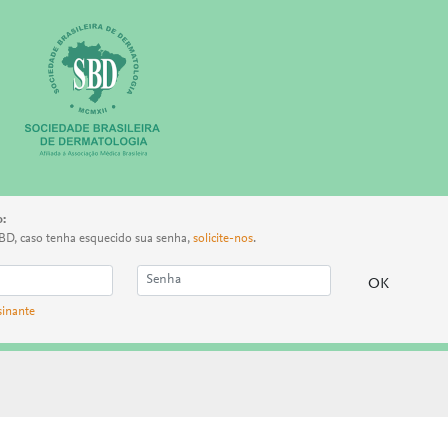
o:
BD, caso tenha esquecido sua senha,
solicite-nos
.
sinante