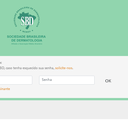
o:
BD, caso tenha esquecido sua senha,
solicite-nos
.
sinante