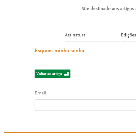
Site destinado aos artigos a
Assinatura
Edições
Esqueci minha senha
Voltar ao artigo
Email