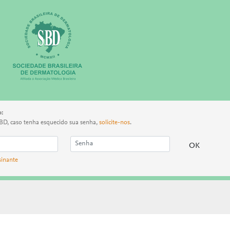
o:
BD, caso tenha esquecido sua senha,
solicite-nos
.
sinante