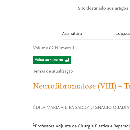
Site destinado aos artigos a
Assinatura
Edições
Volume 62 Número 1
Voltar ao sumário
Temas de atualização
Neurofibromatose (VIII) – 
1
ÉDILA MARIA VIEIRA SADDY
, IGNACIO OBADIA
1
Professora Adjunta de Cirurgia Plástica e Repar