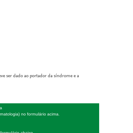
eve ser dado ao portador da síndrome e a
da
matologia) no formulário acima.
formulário abaixo.