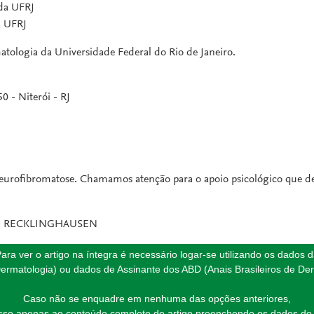
 da UFRJ
a UFRJ
atologia da Universidade Federal do Rio de Janeiro.
 - Niterói - RJ
neurofibromatose. Chamamos atenção para o apoio psicológico que d
 RECKLINGHAUSEN
ara ver o artigo na íntegra é necessário logar-se utilizando os dados 
ermatologia) ou dados de Assinante dos ABD (Anais Brasileiros de Der
Caso não se enquadre em nenhuma das opções anteriores,
esso apenas ao conteúdo completo do artigo preenchendo os dados do 