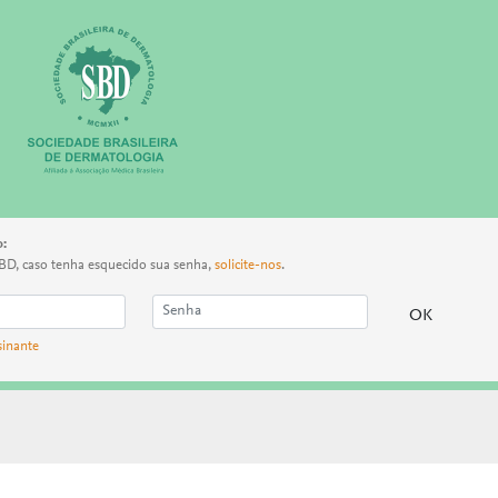
o:
BD, caso tenha esquecido sua senha,
solicite-nos
.
sinante