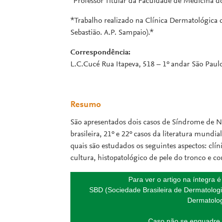
Professor Titular da Faculdade de Medicina 
*Trabalho realizado na Clínica Dermatológica 
Sebastião. A.P. Sampaio).*
Correspondência:
L.C.Cucé Rua Itapeva, 518 – 1º andar São Paulo
Resumo
São apresentados dois casos de Síndrome de Net
brasileira, 21º e 22º casos da literatura mundia
quais são estudados os seguintes aspectos: clín
cultura, histopatológico de pele do tronco e c
Para ver o artigo na íntegra 
SBD (Sociedade Brasileira de Dermatologi
Dermatolog
Caso não se enquadre 