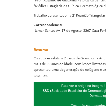
Prof. Adjunto de Anatomia Patológica da F.M.
4
Médica Estagiária da Clínica Dermatológica d
Trabalho apresentado na 2ª Reunião Triangular 
Correspondência:
Itamar Santos Av. 17 de Agosto, 2267 Casa Forte
Resumo
Os autores relatam 2 casos de Granuloma Anul
mais de 50 anos de idade, com lesões limtadas à
apresentou uma degeneração do colágeno e u
gigantes.
Para ver o artigo na íntegra 
SBD (Sociedade Brasileira de Dermatologi
Dermatolog
Caso não se enquadre 