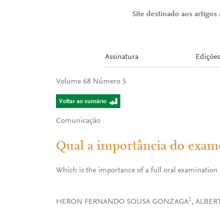
Site destinado aos artigos a
Assinatura
Edições
Volume 68 Número 5
Voltar ao sumário
Comunicação
Qual a importância do exame
Which is the importance of a full oral examination i
1
HERON FERNANDO SOUSA GONZAGA
, ALBE