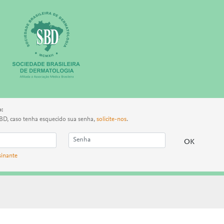
o:
BD, caso tenha esquecido sua senha,
solicite-nos
.
sinante