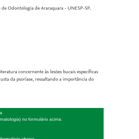
de de Odontologia de Araraquara - UNESP-SP.
eratura concernente às lesões bucais específicas
sta da psoríase, ressaltando a importância do
da
matologia) no formulário acima.
formulário abaixo.