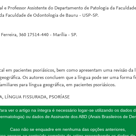
l e Professor Assistente do Departamento de Patologia da Faculda
 da Faculdade de Odontologia de Bauru - USP-SP.
rreira, 360 17514-440 - Marília - SP.
al em pacientes psoriásicos, bem como apresentam uma revisão da lit
geográfica. Os autores concluem que a língua pode ser uma forma fru
miliares para língua geográfica, em pacientes psoriásicos.
, LÍNGUA FISSURADA, PSORÍASE
ara ver o artigo na íntegra é necessário logar-se utilizando os dados 
ermatologia) ou dados de Assinante dos ABD (Anais Brasileiros de Der
Caso não se enquadre em nenhuma das opções anteriores,
esso apenas ao conteúdo completo do artigo preenchendo os dados do 