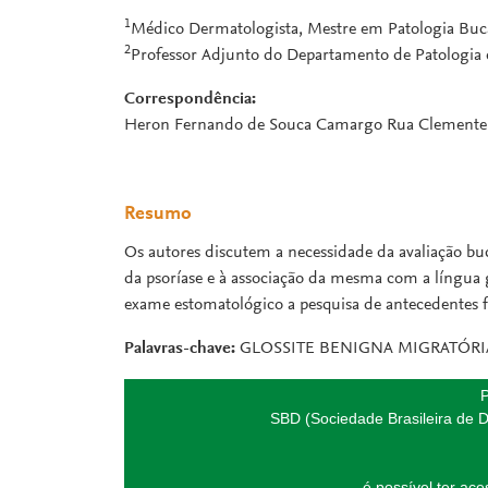
1
Médico Dermatologista, Mestre em Patologia Buca
2
Professor Adjunto do Departamento de Patologia
Correspondência:
Heron Fernando de Souca Camargo Rua Clemente Fe
Resumo
Os autores discutem a necessidade da avaliação buc
da psoríase e à associação da mesma com a língua 
exame estomatológico a pesquisa de antecedentes fa
Palavras-chave:
GLOSSITE BENIGNA MIGRATÓRIA
P
SBD (Sociedade Brasileira de D
é possível ter ac