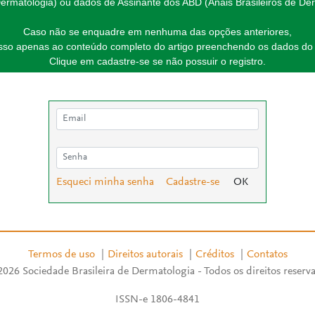
ermatologia) ou dados de Assinante dos ABD (Anais Brasileiros de Der
Caso não se enquadre em nenhuma das opções anteriores,
esso apenas ao conteúdo completo do artigo preenchendo os dados do 
Clique em cadastre-se se não possuir o registro.
Esqueci minha senha
Cadastre-se
Termos de uso
|
Direitos autorais
|
Créditos
|
Contatos
026 Sociedade Brasileira de Dermatologia - Todos os direitos reserv
ISSN-e 1806-4841