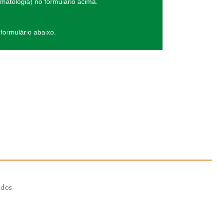
matologia) no formulário acima.
formulário abaixo.
ados