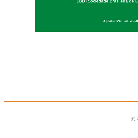
SBD (Sociedade Brasileira de D
é possível ter ac
© 2