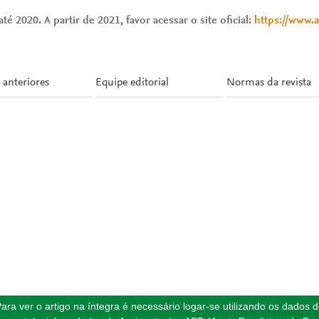
té 2020. A partir de 2021, favor acessar o site oficial:
https://www.
 anteriores
Equipe editorial
Normas da revista
ara ver o artigo na íntegra é necessário logar-se utilizando os dados 