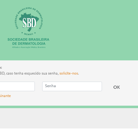
o:
BD, caso tenha esquecido sua senha,
solicite-nos
.
sinante