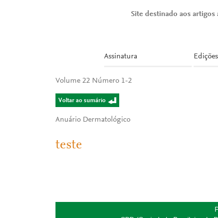
Site destinado aos artigos a
Assinatura
Edições
Volume 22 Número 1-2
Voltar ao sumário
Anuário Dermatológico
teste
P