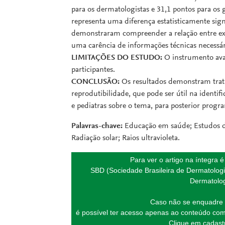
para os dermatologistas e 31,1 pontos para os g
representa uma diferença estatisticamente signif
demonstraram compreender a relação entre exp
uma carência de informações técnicas necessária
LIMITAÇÕES DO ESTUDO:
O instrumento aval
participantes.
CONCLUSÃO:
Os resultados demonstram trata
reprodutibilidade, que pode ser útil na identi
e pediatras sobre o tema, para posterior progr
Palavras-chave:
Educação em saúde; Estudos de 
Radiação solar; Raios ultravioleta.
Para ver o artigo na íntegra 
SBD (Sociedade Brasileira de Dermatologi
Dermatolog
Caso não se enquadre 
é possível ter acesso apenas ao conteúdo com
Clique em cadastr