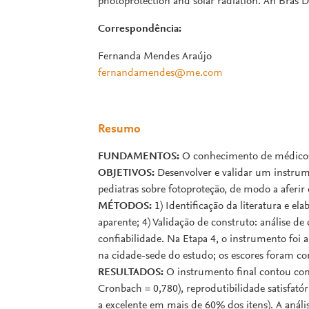
photoprotection and solar radiation. An Bras 
Correspondência:
Fernanda Mendes Araújo
fernandamendes@me.com
Resumo
FUNDAMENTOS:
O conhecimento de médicos g
OBJETIVOS:
Desenvolver e validar um instrum
pediatras sobre fotoproteção, de modo a aferir
MÉTODOS:
1) Identificação da literatura e ela
aparente; 4) Validação de construto: análise de 
confiabilidade. Na Etapa 4, o instrumento foi 
na cidade-sede do estudo; os escores foram c
RESULTADOS:
O instrumento final contou com 
Cronbach = 0,780), reprodutibilidade satisfatóri
a excelente em mais de 60% dos itens). A análi