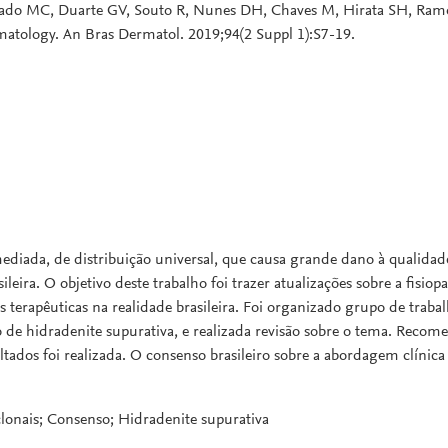
achado MC, Duarte GV, Souto R, Nunes DH, Chaves M, Hirata SH, Ra
rmatology. An Bras Dermatol. 2019;94(2 Suppl 1):S7-19.
diada, de distribuição universal, que causa grande dano à qualidade
ira. O objetivo deste trabalho foi trazer atualizações sobre a fisiopa
 terapêuticas na realidade brasileira. Foi organizado grupo de traba
o de hidradenite supurativa, e realizada revisão sobre o tema. Recom
ultados foi realizada. O consenso brasileiro sobre a abordagem clínic
lonais; Consenso; Hidradenite supurativa