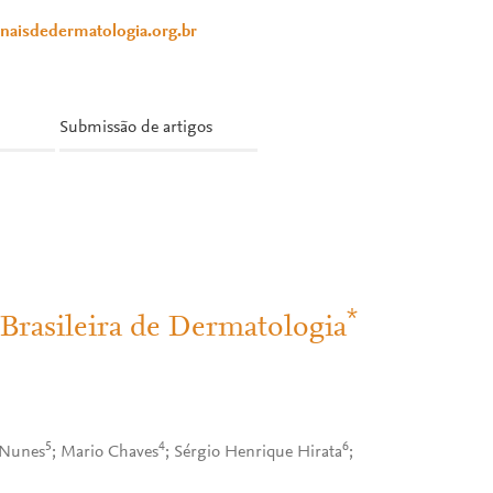
anaisdedermatologia.org.br
Submissão de artigos
*
Brasileira de Dermatologia
5
4
6
 Nunes
; Mario Chaves
; Sérgio Henrique Hirata
;