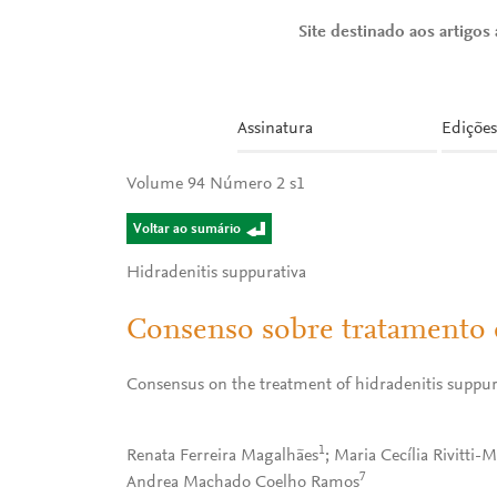
Site destinado aos artigos a
Assinatura
Edições
Volume 94 Número 2 s1
Voltar ao sumário
Hidradenitis suppurativa
Consenso sobre tratamento d
Consensus on the treatment of hidradenitis suppur
1
Renata Ferreira Magalhães
; Maria Cecília Rivitti
7
Andrea Machado Coelho Ramos