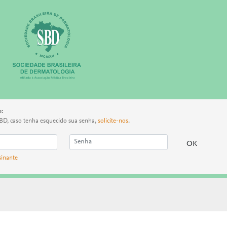
o:
BD, caso tenha esquecido sua senha,
solicite-nos
.
sinante