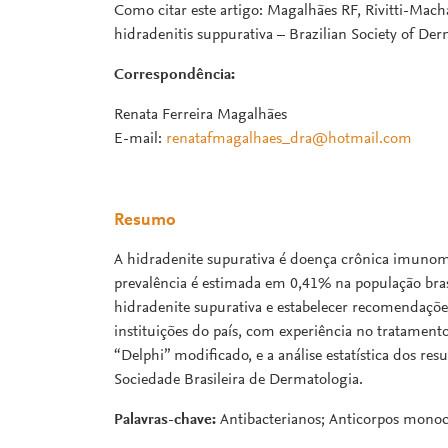
Como citar este artigo: Magalhães RF, Rivitti-M
hidradenitis suppurativa – Brazilian Society of De
Correspondência:
Renata Ferreira Magalhães
E-mail:
renatafmagalhaes_dra@hotmail.com
Resumo
A hidradenite supurativa é doença crônica imunome
prevalência é estimada em 0,41% na população brasile
hidradenite supurativa e estabelecer recomendações
instituições do país, com experiência no tratament
“Delphi” modificado, e a análise estatística dos res
Sociedade Brasileira de Dermatologia.
Palavras-chave:
Antibacterianos; Anticorpos monoc