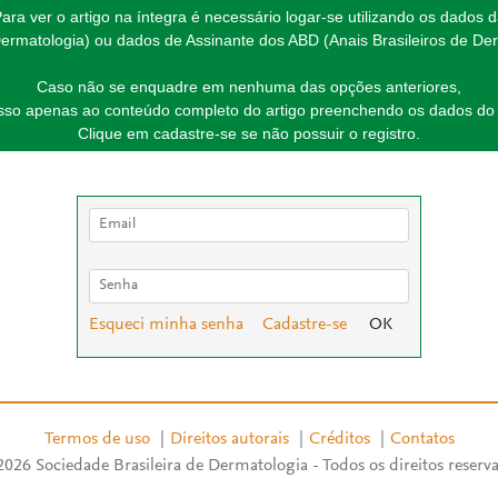
ara ver o artigo na íntegra é necessário logar-se utilizando os dados 
ermatologia) ou dados de Assinante dos ABD (Anais Brasileiros de Der
Caso não se enquadre em nenhuma das opções anteriores,
esso apenas ao conteúdo completo do artigo preenchendo os dados do 
Clique em cadastre-se se não possuir o registro.
Esqueci minha senha
Cadastre-se
Termos de uso
|
Direitos autorais
|
Créditos
|
Contatos
026 Sociedade Brasileira de Dermatologia - Todos os direitos reserv