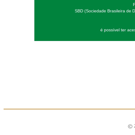
P
SBD (Sociedade Brasileira de D
é possível ter ac
© 2