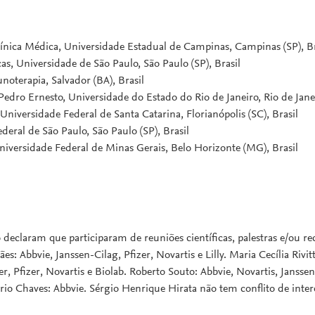
ínica Médica, Universidade Estadual de Campinas, Campinas (SP), Br
as, Universidade de São Paulo, São Paulo (SP), Brasil
noterapia, Salvador (BA), Brasil
Pedro Ernesto, Universidade do Estado do Rio de Janeiro, Rio de Janeir
 Universidade Federal de Santa Catarina, Florianópolis (SC), Brasil
eral de São Paulo, São Paulo (SP), Brasil
Universidade Federal de Minas Gerais, Belo Horizonte (MG), Brasil
declaram que participaram de reuniões científicas, palestras e/ou r
s: Abbvie, Janssen-Cilag, Pfizer, Novartis e Lilly. Maria Cecília Rivi
 Pfizer, Novartis e Biolab. Roberto Souto: Abbvie, Novartis, Janssen
Mario Chaves: Abbvie. Sérgio Henrique Hirata não tem conflito de in