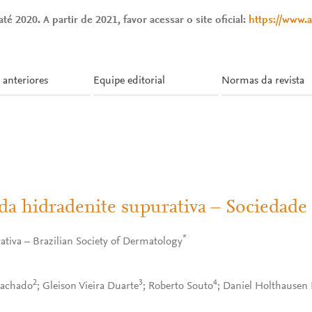
té 2020. A partir de 2021, favor acessar o site oficial:
https://www.
 anteriores
Equipe editorial
Normas da revista
a hidradenite supurativa – Sociedade 
*
ativa – Brazilian Society of Dermatology
2
3
4
-Machado
; Gleison Vieira Duarte
; Roberto Souto
; Daniel Holthausen