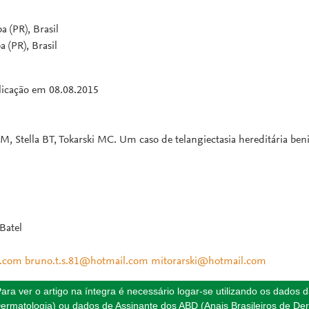
a (PR), Brasil
 (PR), Brasil
blicação em 08.08.2015
M, Stella BT, Tokarski MC. Um caso de telangiectasia hereditária ben
Batel
.com
bruno.t.s.81@hotmail.com
mitorarski@hotmail.com
ara ver o artigo na íntegra é necessário logar-se utilizando os dados 
ermatologia) ou dados de Assinante dos ABD (Anais Brasileiros de Der