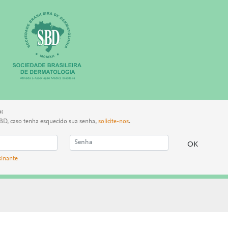
o:
BD, caso tenha esquecido sua senha,
solicite-nos
.
sinante