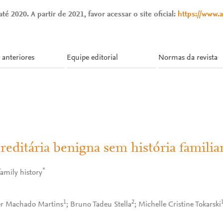
té 2020. A partir de 2021, favor acessar o site oficial:
https://www.
 anteriores
Equipe editorial
Normas da revista
reditária benigna sem história familia
*
family history
1
2
er Machado Martins
; Bruno Tadeu Stella
; Michelle Cristine Tokarski