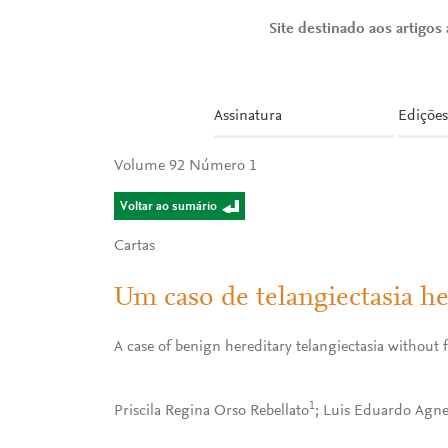
Site destinado aos artigos a
Assinatura
Edições
Volume 92 Número 1
Voltar ao sumário
Cartas
Um caso de telangiectasia he
A case of benign hereditary telangiectasia without 
1
Priscila Regina Orso Rebellato
; Luis Eduardo Agn