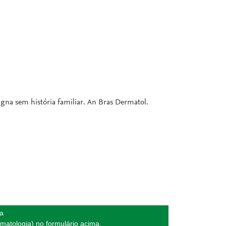
igna sem história familiar. An Bras Dermatol.
da
matologia) no formulário acima.