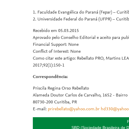
1. Faculdade Evangélica do Paraná (Fepar) – Curitib
2. Universidade Federal do Paraná (UFPR) – Curitiba
Recebido em 05.03.2015
Aprovado pelo Conselho Editorial e aceito para pu
Financial Support: None
Conflict of Interest: None
Como citar este artigo: Rebellato PRO, Martins LEA
2017;92(1):150-1
Correspondência:
Priscila Regina Orso Rebellato
Alameda Doutor Carlos de Carvalho, 1652 - Bairro 
80730-200 Curitiba, PR
E-mail:
prirebellato@yahoo.com.br
hd330@yahoo
P
SBD (Sociedade Brasileira de D