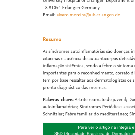
University Hospital of Erlangen Department
18 91054 Erlangen Germany
Email:
alvaro.moreira@uk-erlangen.de
Resumo
As síndromes autoinflamatórias são doenças
citocinas e ausência de autoanticorpos detectá
inflamação sistêmica, sendo a febre o sintoma
importantes para o reconhecimento, correto di
tem por base ressaltar aos dermatologistas os 
pronto diagnóstico das mesmas.
Palavras-chave:
Artrite reumatoide juvenil; Doe
autoinflamatórias; Síndromes Periódicas assoc
Schnitzler; Febre familiar do mediterrâneo; S
Para ver o artigo na íntegra 
SBD (Sociedade Brasileira de Dermatologi