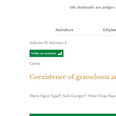
Site destinado aos artigos a
Assinatura
Edições
Volume 91 Número 4
Voltar ao sumário
Cartas
Coexistence of granuloma an
1
1
Ilteris Oguz Topal
; Sule Gungor
; Pınar Ozay Nayı