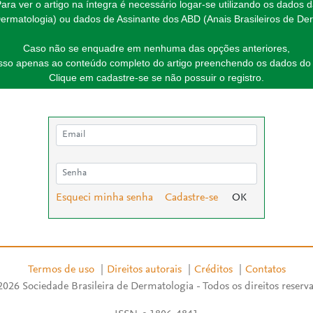
ara ver o artigo na íntegra é necessário logar-se utilizando os dados 
ermatologia) ou dados de Assinante dos ABD (Anais Brasileiros de Der
Caso não se enquadre em nenhuma das opções anteriores,
esso apenas ao conteúdo completo do artigo preenchendo os dados do 
Clique em cadastre-se se não possuir o registro.
Esqueci minha senha
Cadastre-se
Termos de uso
|
Direitos autorais
|
Créditos
|
Contatos
026 Sociedade Brasileira de Dermatologia - Todos os direitos reserv