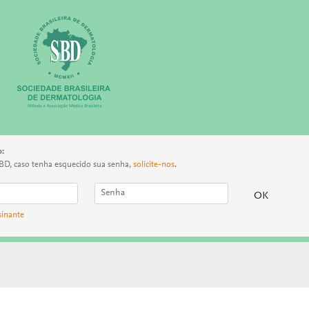
o:
BD, caso tenha esquecido sua senha,
solicite-nos
.
sinante