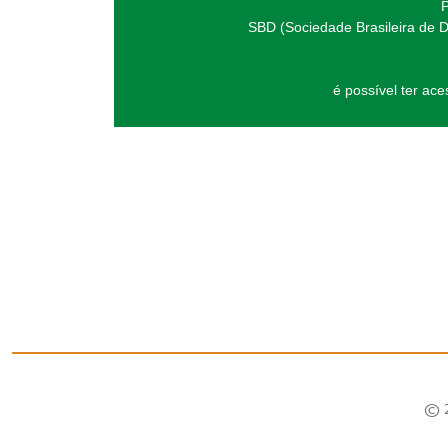
P
SBD (Sociedade Brasileira de D
é possível ter ac
© 2