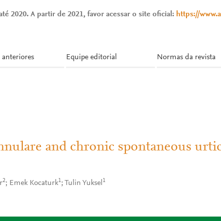
té 2020. A partir de 2021, favor acessar o site oficial:
https://www.
 anteriores
Equipe editorial
Normas da revista
nulare and chronic spontaneous urtic
2
1
1
r
; Emek Kocaturk
; Tulin Yuksel