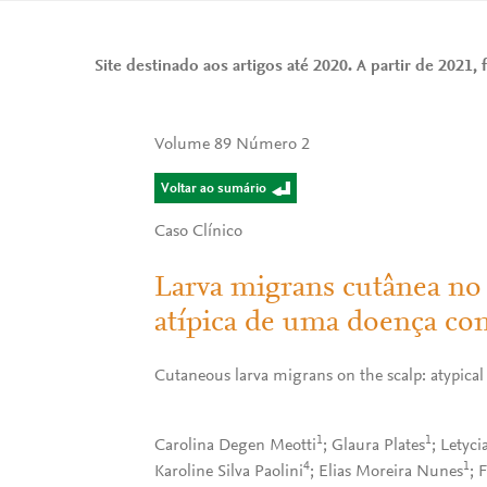
Site destinado aos artigos até 2020. A partir de 2021, f
Volume 89 Número 2
Voltar ao sumário
Caso Clínico
Larva migrans cutânea no
atípica de uma doença c
Cutaneous larva migrans on the scalp: atypica
1
1
Carolina Degen Meotti
; Glaura Plates
; Letyc
4
1
Karoline Silva Paolini
; Elias Moreira Nunes
; 