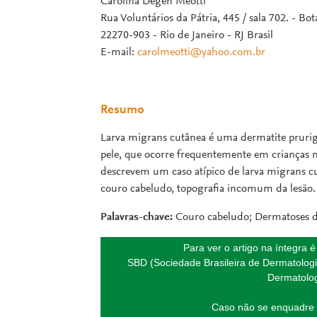
Carolina Degen Meotti
Rua Voluntários da Pátria, 445 / sala 702. - Bo
22270-903 - Rio de Janeiro - RJ Brasil
E-mail:
carolmeotti@yahoo.com.br
Resumo
Larva migrans cutânea é uma dermatite prurigi
pele, que ocorre frequentemente em crianças na
descrevem um caso atípico de larva migrans 
couro cabeludo, topografia incomum da lesão.
Palavras-chave:
Couro cabeludo; Dermatoses d
Para ver o artigo na íntegra 
SBD (Sociedade Brasileira de Dermatologi
Dermatolog
Caso não se enquadre 