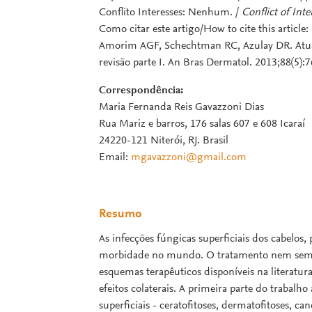
Conflito Interesses: Nenhum. /
Conflict of Inte
Como citar este artigo/How to cite this artic
Amorim AGF, Schechtman RC, Azulay DR. Atualiz
revisão parte I. An Bras Dermatol. 2013;88(5):
Correspondência:
Maria Fernanda Reis Gavazzoni Dias
Rua Mariz e barros, 176 salas 607 e 608 Icaraí
24220-121 Niterói, RJ. Brasil
Email:
mgavazzoni@gmail.com
Resumo
As infecções fúngicas superficiais dos cabelo
morbidade no mundo. O tratamento nem sempr
esquemas terapêuticos disponíveis na literatu
efeitos colaterais. A primeira parte do trabalh
superficiais - ceratofitoses, dermatofitoses, ca