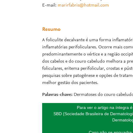
E-mail:
marirfabris@hotmail.com
Resumo
A foliculite decalvante é uma forma inflamatóri
inflamatórias perifoliculares. Ocorre mais c
predominantemente o vértice e a região occip
dos cabelos e do couro cabeludo melhora a pre
foliculares, eritema perifolicular, crostas e pú
pesquisas sobre patogênese e opções de tratam
melhor gestão dos pacientes.
Palavras-chave:
Dermatoses do couro cabeludo
Para ver o artigo na íntegra 
SBD (Sociedade Brasileira de Dermatologi
Dermatolog
Caso não se enquadre 