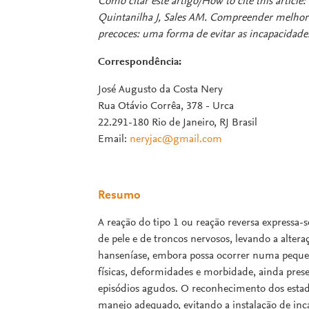
Como citar este artigo/How to cite this articl
Quintanilha J, Sales AM. Compreender melhor o
precoces: uma forma de evitar as incapacidade
Correspondência:
José Augusto da Costa Nery
Rua Otávio Corrêa, 378 - Urca
22.291-180 Rio de Janeiro, RJ Brasil
Email:
neryjac@gmail.com
Resumo
A reação do tipo 1 ou reação reversa expressa-
de pele e de troncos nervosos, levando a alter
hanseníase, embora possa ocorrer numa pequen
físicas, deformidades e morbidade, ainda prese
episódios agudos. O reconhecimento dos estad
manejo adequado, evitando a instalação de inc