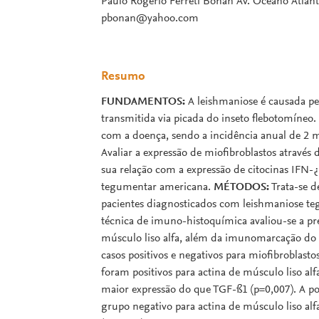
Paulo Rogério Ferreti Bonan Av. Oceano Atlânt
pbonan@yahoo.com
Resumo
FUNDAMENTOS:
A leishmaniose é causada pe
transmitida via picada do inseto flebotomíneo
com a doença, sendo a incidência anual de 2 
Avaliar a expressão de miofibroblastos através
sua relação com a expressão de citocinas IFN-
tegumentar americana.
MÉTODOS:
Trata-se d
pacientes diagnosticados com leishmaniose t
técnica de imuno-histoquímica avaliou-se a pr
músculo liso alfa, além da imunomarcação do IF
casos positivos e negativos para miofibroblasto
foram positivos para actina de músculo liso a
maior expressão do que TGF-ß1 (p=0,007). A 
grupo negativo para actina de músculo liso al