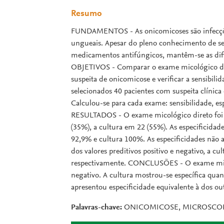
Resumo
FUNDAMENTOS - As onicomicoses são infecçõe
ungueais. Apesar do pleno conhecimento de se
medicamentos antifúngicos, mantêm-se as dific
OBJETIVOS - Comparar o exame micológico dire
suspeita de onicomicose e verificar a sensibi
selecionados 40 pacientes com suspeita clínica
Calculou-se para cada exame: sensibilidade, espe
RESULTADOS - O exame micológico direto foi p
(35%), a cultura em 22 (55%). As especificida
92,9% e cultura 100%. As especificidades não ap
dos valores preditivos positivo e negativo, a c
respectivamente. CONCLUSÕES - O exame micoló
negativo. A cultura mostrou-se específica quan
apresentou especificidade equivalente à dos ou
Palavras-chave:
ONICOMICOSE, MICROSCOP