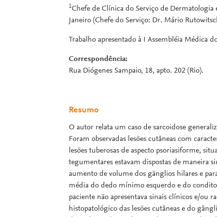
1
Chefe de Clínica do Serviço de Dermatologia e
Janeiro (Chefe do Serviço: Dr. Mário Rutowitsc
Trabalho apresentado à I Assembléia Médica do
Correspondência:
Rua Diógenes Sampaio, 18, apto. 202 (Rio).
Resumo
O autor relata um caso de sarcoidose general
Foram observadas lesões cutâneas com caracterís
lesões tuberosas de aspecto psoriasiforme, situ
tegumentares estavam dispostas de maneira sim
aumento de volume dos gãnglios hilares e para-
média do dedo mínimo esquerdo e do condito e
paciente não apresentava sinais clínicos e/ou 
histopatológico das lesões cutâneas e do gân