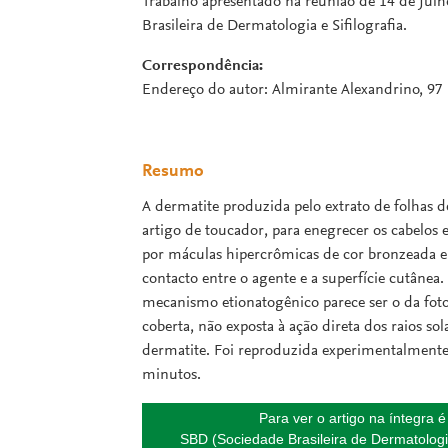
Trabalho apresentado na reunião de 14 de Julh
Brasileira de Dermatologia e Sifilografia.
Correspondência:
Endereço do autor: Almirante Alexandrino, 97
Resumo
A dermatite produzida pelo extrato de folhas d
artigo de toucador, para enegrecer os cabelos e
por máculas hipercrômicas de cor bronzeada e
contacto entre o agente e a superfície cutâne
mecanismo etionatogênico parece ser o da foto-
coberta, não exposta à ação direta dos raios so
dermatite. Foi reproduzida experimentalmente a
minutos.
Para ver o artigo na íntegra 
SBD (Sociedade Brasileira de Dermatologi