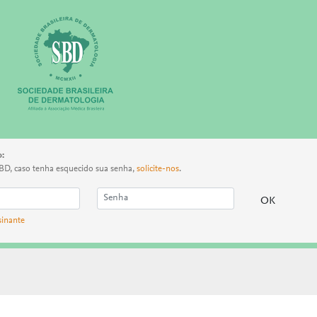
o:
BD, caso tenha esquecido sua senha,
solicite-nos
.
sinante