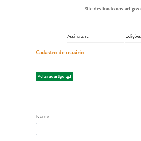
Site destinado aos artigos a
Assinatura
Edições
Cadastro de usuário
Voltar ao artigo
Nome