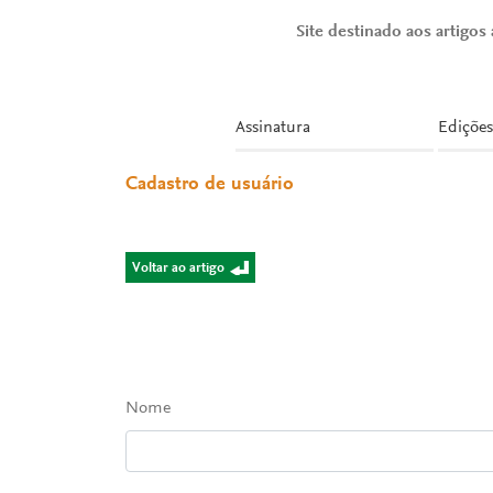
Site destinado aos artigos a
Assinatura
Edições
Cadastro de usuário
Voltar ao artigo
Nome