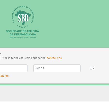
o:
BD, caso tenha esquecido sua senha,
solicite-nos
.
sinante