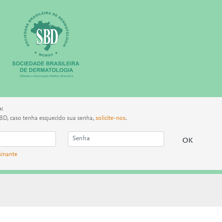
o:
BD, caso tenha esquecido sua senha,
solicite-nos
.
sinante