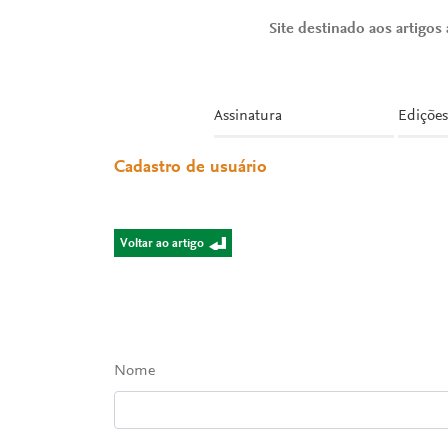
Site destinado aos artigos a
Assinatura
Edições
Cadastro de usuário
Voltar ao artigo
Nome