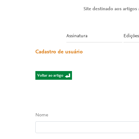
Site destinado aos artigos a
Assinatura
Edições
Cadastro de usuário
Voltar ao artigo
Nome