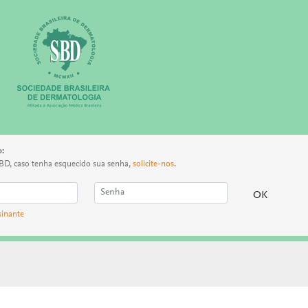
o:
BD, caso tenha esquecido sua senha,
solicite-nos
.
sinante